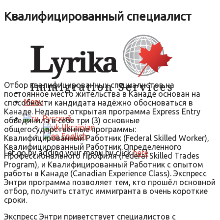
Квалифицированный специалист
Отбор квалифицированных специалистов на
постоянное место жительства в Канаде основан на
Menu
способности кандидата надёжно обосноваться в
Канаде. Недавно открытая программа Express Entry
Русский
объединила в себе три (3) основные
Ukrainian
общегосударственные программы:
English
Квалифицированный Работник (Federal Skilled Worker),
Квалифицированный Работник Определенного
Let go by adding your menu by click
here
Профессионального Профиля (Federal Skilled Trades
Program), и Квалифицированный Работник с опытом
работы в Канаде (Canadian Experience Class). Экспресс
Энтри программа позволяет тем, кто прошёл основной
отбор, получить статус иммигранта в очень короткие
сроки.
Экспресс Энтри приветствует специалистов с